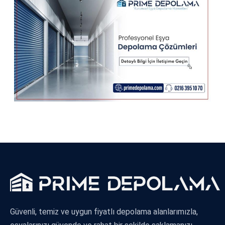
Güvenli, temiz ve uygun fiyatlı depolama alanlarımızla,