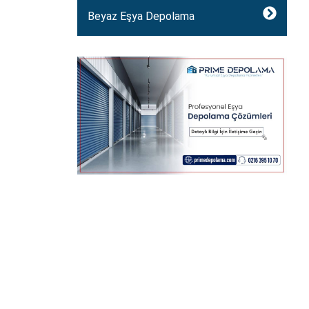
Beyaz Eşya Depolama