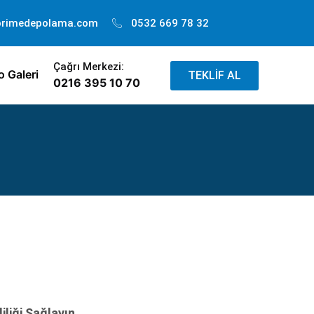
primedepolama.com
0532 669 78 32
Çağrı Merkezi:
o Galeri
TEKLİF AL
0216 395 10 70
liği Sağlayın