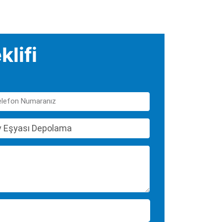
klifi