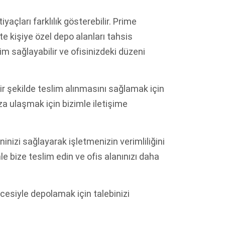
açları farklılık gösterebilir. Prime
e kişiye özel depo alanları tahsis
m sağlayabilir ve ofisinizdeki düzeni
ir şekilde teslim alınmasını sağlamak için
ıza ulaşmak için bizimle iletişime
izi sağlayarak işletmenizin verimliliğini
le bize teslim edin ve ofis alanınızı daha
esiyle depolamak için talebinizi