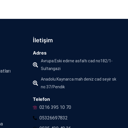
İletişim
Adres
Avrupa:Eski edirne asfaltı cad no182/1-
Sultangazi
atları
Anadolu:Kaynarca mah deniz cad seyir sk
no:37/Pendik
Telefon
0216 395 10 70
05326697832
ma