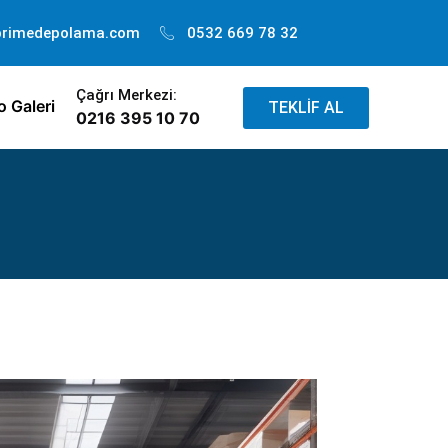
primedepolama.com
0532 669 78 32
Çağrı Merkezi:
o Galeri
TEKLİF AL
0216 395 10 70