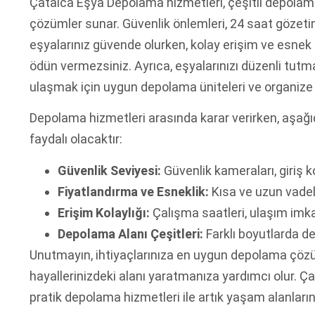
Çatalca Eşya Depolama hizmetleri, çeşitli depolam
çözümler sunar. Güvenlik önlemleri, 24 saat gözetim
eşyalarınız güvende olurken, kolay erişim ve esnek 
ödün vermezsiniz. Ayrıca, eşyalarınızı düzenli tut
ulaşmak için uygun depolama üniteleri ve organize
Depolama hizmetleri arasında karar verirken, aşağ
faydalı olacaktır:
Güvenlik Seviyesi:
Güvenlik kameraları, giriş k
Fiyatlandırma ve Esneklik:
Kısa ve uzun vadeli
Erişim Kolaylığı:
Çalışma saatleri, ulaşım imka
Depolama Alanı Çeşitleri:
Farklı boyutlarda d
Unutmayın, ihtiyaçlarınıza en uygun depolama çözü
hayallerinizdeki alanı yaratmanıza yardımcı olur. Ç
pratik depolama hizmetleri ile artık yaşam alanlarını