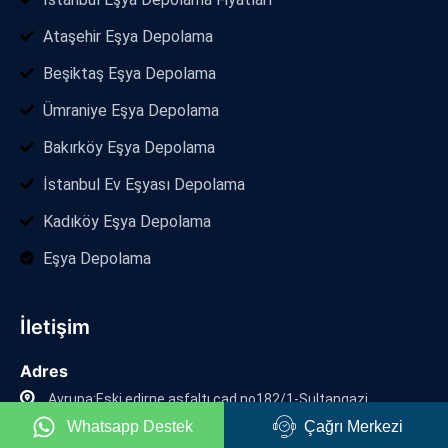
Ataşehir Eşya Depolama
Beşiktaş Eşya Depolama
Ümraniye Eşya Depolama
Bakırköy Eşya Depolama
İstanbul Ev Eşyası Depolama
Kadıköy Eşya Depolama
Eşya Depolama
İletişim
Adres
Avrupa:Eski edirne asfaltı cad no182/1-Sultangazi
Whatsapp Destek
Çağrı Merkezi
Anadolu:Kaynarca mah deniz cad seyir sk no:37/Pendik