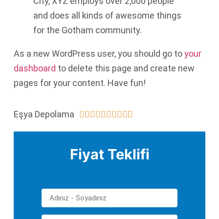
City, XYZ employs over 2,000 people
and does all kinds of awesome things
for the Gotham community.
As a new WordPress user, you should go to
your
dashboard
to delete this page and create new
pages for your content. Have fun!
Eşya Depolama










Fiyat Teklifi